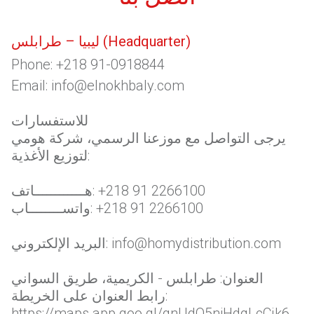
(Headquarter)
ليبيا – طرابلس
Phone:
+218 91-0918844
Email:
info@elnokhbaly.com
للاستفسارات
يرجى التواصل مع موزعنا الرسمي، شركة هومي
لتوزيع الأغذية:
+218 91 2266100
هــــــــــــاتف:
+218 91 2266100
واتســــــــاب:
info@homydistribution.com
البريد الإلكتروني:
العنوان: طرابلس - الكريمية، طريق السواني
رابط العنوان على الخريطة:
https://maps.app.goo.gl/gnUdQ5niHdqLcCjk6